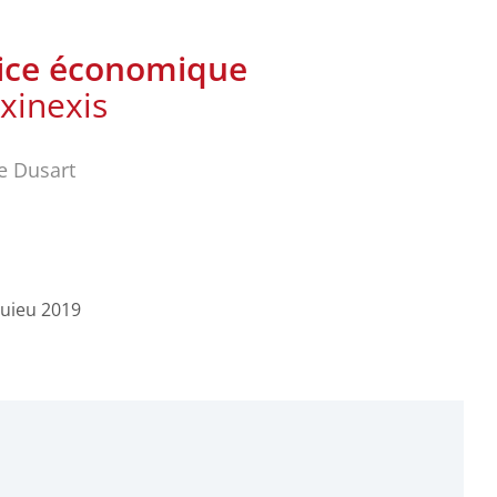
dice économique
xinexis
le Dusart
quieu 2019