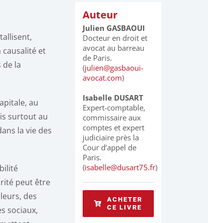
Auteur
Julien GASBAOUI
allisent,
Docteur en droit et
avocat au barreau
a causalité et
de Paris.
 de la
(
julien@gasbaoui-
avocat.com
)
Isabelle DUSART
apitale, au
Expert-comptable,
is surtout au
commissaire aux
comptes et expert
ans la vie des
judiciaire près la
Cour d’appel de
Paris.
(
isabelle@dusart75.fr
)
ilité
rité peut être
lleurs, des
ACHETER
CE LIVRE
s sociaux,