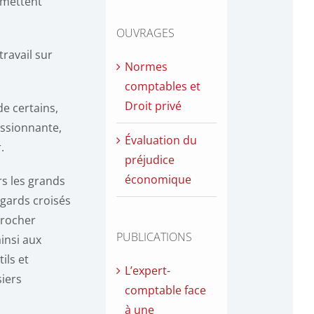
rmettent
OUVRAGES
travail sur
Normes
comptables et
Droit privé
de certains,
assionnante,
Évaluation du
.
préjudice
économique
s les grands
egards croisés
procher
PUBLICATIONS
ainsi aux
ils et
L’expert-
iers
comptable face
à une