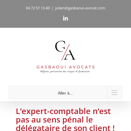
Passer
04 72 57 13 49
|
julien@gasbaoui-avocat.com
au
LinkedIn
contenu
Aller à...
L’expert-comptable n’est
pas au sens pénal le
délégataire de son client !