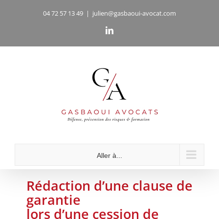
Passer
04 72 57 13 49
|
julien@gasbaoui-avocat.com
au
LinkedIn
contenu
Aller à...
Rédaction d’une clause de
garantie
lors d’une cession de