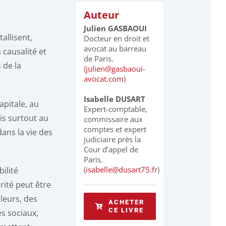
Auteur
Julien GASBAOUI
allisent,
Docteur en droit et
avocat au barreau
a causalité et
de Paris.
 de la
(
julien@gasbaoui-
avocat.com
)
Isabelle DUSART
apitale, au
Expert-comptable,
is surtout au
commissaire aux
comptes et expert
ans la vie des
judiciaire près la
Cour d’appel de
Paris.
(
isabelle@dusart75.fr
)
ilité
rité peut être
lleurs, des
ACHETER
CE LIVRE
s sociaux,