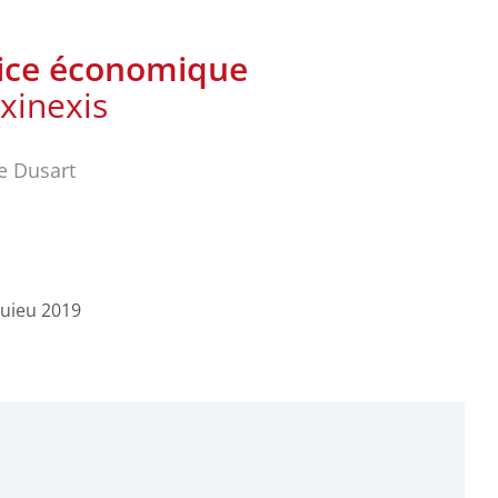
dice économique
xinexis
le Dusart
quieu 2019