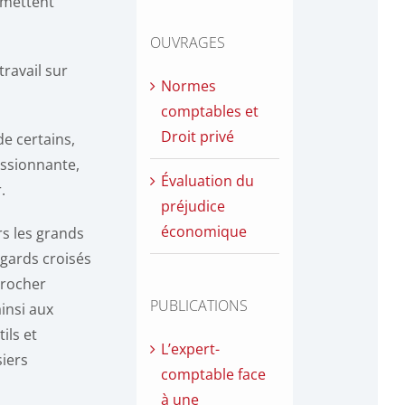
rmettent
OUVRAGES
travail sur
Normes
comptables et
Droit privé
de certains,
assionnante,
Évaluation du
.
préjudice
économique
s les grands
egards croisés
procher
PUBLICATIONS
ainsi aux
ils et
L’expert-
iers
comptable face
à une