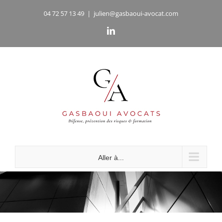
Passer
04 72 57 13 49
|
julien@gasbaoui-avocat.com
au
LinkedIn
contenu
Aller à...