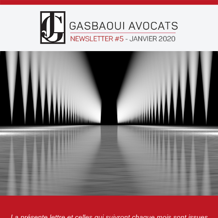
La présente lettre et celles qui suivront chaque mois sont issues